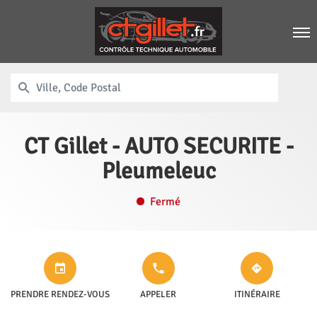
Men
RECHERCHER
UN
Ville,
POINT
Code
DE
VENTE
Postal
CONTRÔLE
CT Gillet - AUTO SECURITE -
TECHNIQUE
GILLET
Pleumeleuc
Fermé
APPELER
JUSQU'AU
POINT
LE POINT
PRENDRE RENDEZ-VOUS
APPELER
ITINÉRAIRE
DE
DE VENTE
VENTE