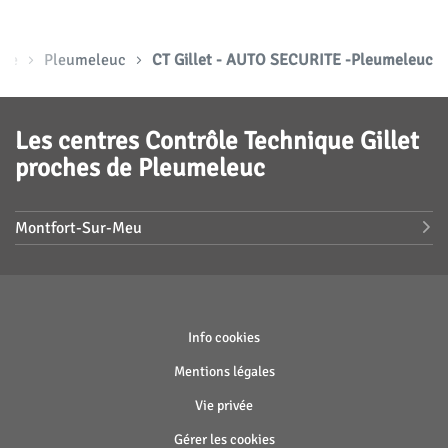
aine
Pleumeleuc
CT Gillet - AUTO SECURITE -Pleumeleuc
Les centres Contrôle Technique Gillet
proches de Pleumeleuc
Montfort-Sur-Meu
(ouvre
Info cookies
dans
(ouvre
Mentions légales
une
dans
nouvelle
(ouvre
Vie privée
une
fenêtre)
dans
nouvelle
Gérer les cookies
une
fenêtre)